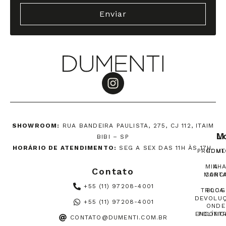
Enviar
SHOWROOM:
RUA BANDEIRA PAULISTA, 275, CJ 112, ITAIM
M
L
BIBI – SP
HORÁRIO DE ATENDIMENTO:
SEG A SEX DAS 11H ÀS 17H.
PRODUT
HOME
MINH
A
Contato
MARC
CONT
+55 (11) 97208-4001
TROCA
BLOG
DEVOLU
+55 (11) 97208-4001
ONDE
ENCONT
POLÍTIC
CONTATO@DUMENTI.COM.BR