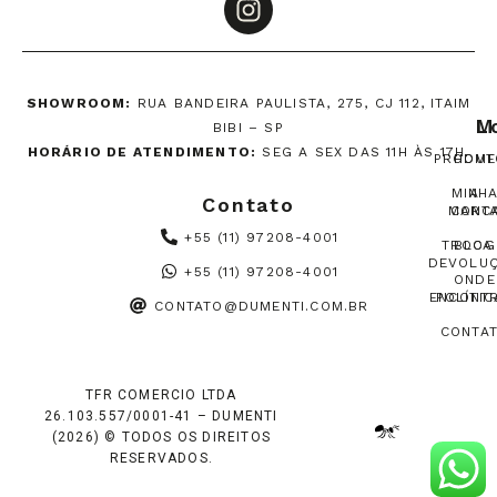
SHOWROOM:
RUA BANDEIRA PAULISTA, 275, CJ 112, ITAIM
M
L
BIBI – SP
HORÁRIO DE ATENDIMENTO:
SEG A SEX DAS 11H ÀS 17H.
PRODUT
HOME
MINH
A
Contato
MARC
CONT
+55 (11) 97208-4001
TROCA
BLOG
DEVOLU
+55 (11) 97208-4001
ONDE
ENCONT
POLÍTIC
CONTATO@DUMENTI.COM.BR
CONTA
TFR COMERCIO LTDA
26.103.557/0001-41 – DUMENTI
(2026) © TODOS OS DIREITOS
RESERVADOS.