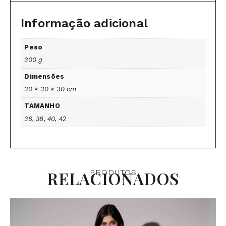
Informação adicional
Peso
300 g
Dimensões
30 × 30 × 30 cm
TAMANHO
36, 38, 40, 42
RELACIONADOS
PRODUTOS