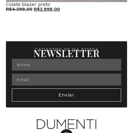
Colete blazer preto
Re
R$
4.298,00
R$
2.998,00
R$
NEWSLETTER
CADASTRE-SE NA NOSSA
Enviar