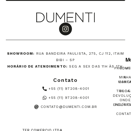
SHOWROOM:
RUA BANDEIRA PAULISTA, 275, CJ 112, ITAIM
M
L
BIBI – SP
HORÁRIO DE ATENDIMENTO:
SEG A SEX DAS 11H ÀS 17H.
PRODUT
HOME
MINH
A
Contato
MARC
CONT
+55 (11) 97208-4001
TROCA
BLOG
DEVOLU
+55 (11) 97208-4001
ONDE
ENCONT
POLÍTIC
CONTATO@DUMENTI.COM.BR
CONTA
TFR COMERCIO LTDA