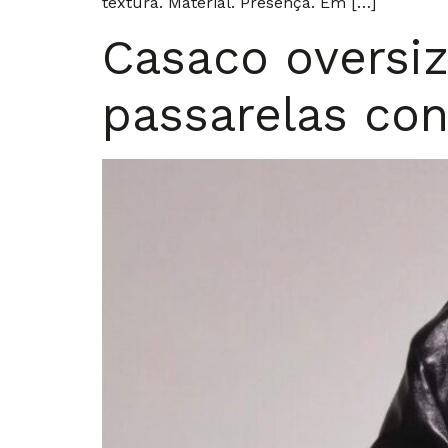
textura. Material. Presença. Em […]
Casaco oversiz
passarelas co