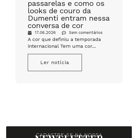
passarelas e como os
looks de couro da
Dumenti entram nessa
conversa de cor
17.06.2026
Sem comentários
A cor que definiu a temporada
internacional Tem uma cor...
Q
i
Ler notícia
CADASTRE-SE NA NOSSA