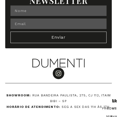
NEWSLETTER
Enviar
SHOWROOM:
RUA BANDEIRA PAULISTA, 275, CJ 112, ITAIM
M
L
BIBI – SP
HORÁRIO DE ATENDIMENTO:
SEG A SEX DAS 11H ÀS 17H.
PRODUT
HOME
MINH
A