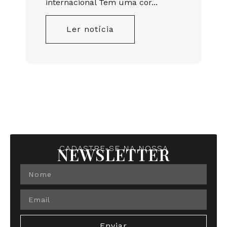
internacional Tem uma cor...
Q
i
Ler notícia
NEWSLETTER
CADASTRE-SE NA NOSSA
Enviar