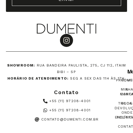
SHOWROOM:
RUA BANDEIRA PAULISTA, 275, CJ 112, ITAIM
M
L
BIBI – SP
HORÁRIO DE ATENDIMENTO:
SEG A SEX DAS 11H ÀS 17H.
PRODUT
HOME
MINH
A
Contato
MARC
CONT
+55 (11) 97208-4001
TROCA
BLOG
DEVOLU
+55 (11) 97208-4001
ONDE
ENCONT
POLÍTIC
CONTATO@DUMENTI.COM.BR
CONTA