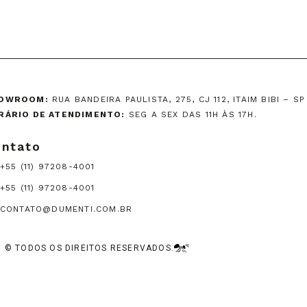
OWROOM:
RUA BANDEIRA PAULISTA, 275, CJ 112, ITAIM BIBI – SP
RÁRIO DE ATENDIMENTO:
SEG A SEX DAS 11H ÀS 17H.
ntato
+55 (11) 97208-4001
+55 (11) 97208-4001
CONTATO@DUMENTI.COM.BR
6) © TODOS OS DIREITOS RESERVADOS.