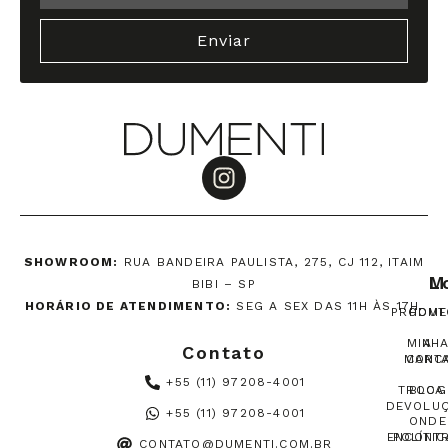
Enviar
SHOWROOM:
RUA BANDEIRA PAULISTA, 275, CJ 112, ITAIM
M
L
BIBI – SP
HORÁRIO DE ATENDIMENTO:
SEG A SEX DAS 11H ÀS 17H.
PRODUT
HOME
MINH
A
Contato
MARC
CONT
+55 (11) 97208-4001
TROCA
BLOG
DEVOLU
+55 (11) 97208-4001
ONDE
ENCONT
POLÍTIC
CONTATO@DUMENTI.COM.BR