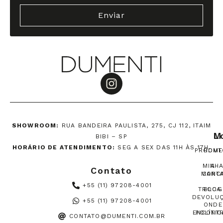
Enviar
SHOWROOM:
RUA BANDEIRA PAULISTA, 275, CJ 112, ITAIM
M
L
BIBI – SP
HORÁRIO DE ATENDIMENTO:
SEG A SEX DAS 11H ÀS 17H.
PRODUT
HOME
MINH
A
Contato
MARC
CONT
+55 (11) 97208-4001
TROCA
BLOG
DEVOLU
+55 (11) 97208-4001
ONDE
ENCONT
POLÍTIC
CONTATO@DUMENTI.COM.BR