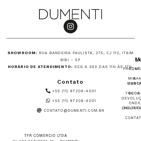
SHOWROOM:
RUA BANDEIRA PAULISTA, 275, CJ 112, ITAIM
M
L
BIBI – SP
HORÁRIO DE ATENDIMENTO:
SEG A SEX DAS 11H ÀS 17H.
PRODUT
HOME
MINH
A
Contato
MARC
CONT
+55 (11) 97208-4001
TROCA
BLOG
DEVOLU
+55 (11) 97208-4001
ONDE
ENCONT
POLÍTIC
CONTATO@DUMENTI.COM.BR
CONTA
TFR COMERCIO LTDA