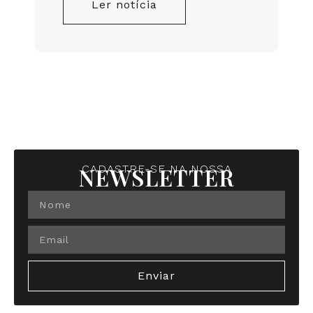
Ler notícia
NEWSLETTER
CADASTRE-SE NA NOSSA
Enviar